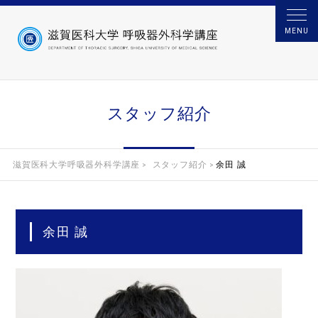
MENU
スタッフ紹介
滋賀医科大学呼吸器外科学講座
スタッフ紹介
余田 誠
>
>
余田 誠