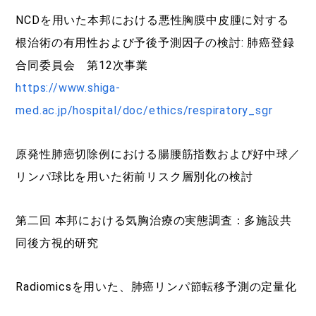
NCDを用いた本邦における悪性胸膜中皮腫に対する
根治術の有用性および予後予測因子の検討: 肺癌登録
合同委員会 第12次事業
https://www.shiga-
med.ac.jp/hospital/doc/ethics/respiratory_sgr
原発性肺癌切除例における腸腰筋指数および好中球／
リンパ球比を用いた術前リスク層別化の検討
第二回 本邦における気胸治療の実態調査：多施設共
同後方視的研究
Radiomicsを用いた、肺癌リンパ節転移予測の定量化