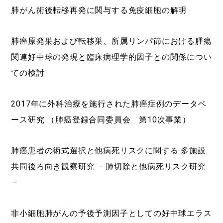
肺がん術後転移再発に関与する免疫細胞の解明
肺癌原発巣および転移巣、所属リンパ節における腫瘍
関連好中球の発現と臨床病理学的因子との関係につい
ての検討
2017年に外科治療を施行された肺癌症例のデータベ
ース研究 （肺癌登録合同委員会 第10次事業）
肺癌患者の術式選択と他病死リスクに関する 多施設
共同後ろ向き観察研究 －肺切除と他病死リスク研究
－
非小細胞肺がんの予後予測因子としての好中球エラス